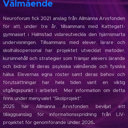
Välmående
Neuroforum fick 2021 anslag från Allmänna Arvsfonden
för att, under tre år, tillsammans med Kattegatt-
gymnasiet i Halmstad vidareutveckla den hjärnsmarta
undervisningen. Tillsammans med elever, lärare och
skolhälsopersonal har projektet utvecklat metoder,
kursinnehåll och strategier som främjar elevers lärande
och bidrar till deras psykiska välmående och fysiska
hälsa. Elevernas egna röster samt deras behov och
förutsättningar har hela tiden varit en viktig
utgångspunkt i arbetet. Mer information om detta
finns under menyvalet "Skolprojekt".
2025 har Allmänna Arvsfonden beviljat ett
tilläggsanslag för informationsspridning från LIV-
.
projektet för genomförande under 2026