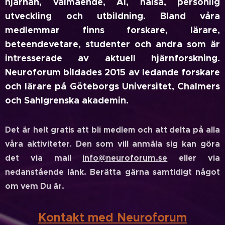
hjärnan, välmående, AI, hälsa, personlig
utveckling och utbildning. Bland våra
medlemmar finns forskare, lärare,
beteendevetare, studenter och andra som är
intresserade av aktuell hjärnforskning.
Neuroforum bildades 2015 av ledande forskare
och lärare på Göteborgs Universitet, Chalmers
och Sahlgrenska akademin.
Det är helt gratis att bli medlem och att delta på alla
Den som vill anmäla sig kan göra
våra aktiviteter
.
det via mail
info@neuroforum.se
eller via
nedanstående länk. Berätta gärna samtidigt något
om vem Du är
.
Kontakt med Neuro
forum